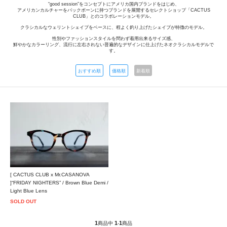
“good session”をコンセプトにアメリカ国内ブランドをはじめ、
アメリカンカルチャーをバックボーンに持つブランドを展開するセレクトショップ「CACTUS
CLUB」とのコラボレーションモデル。
クラシカルなウェリントシェイプをベースに、程よく釣り上げたシェイプが特徴のモデル。
性別やファッションスタイルを問わず着用出来るサイズ感、
鮮やかなカラーリング、流行に左右されない普遍的なデザインに仕上げたネオクラシカルモデルで
す。
おすすめ順
価格順
新着順
[ CACTUS CLUB x Mr.CASANOVA
]“FRIDAY NIGHTERS” / Brown Blue Demi /
Light Blue Lens
SOLD OUT
1
1
1
商品中
-
商品