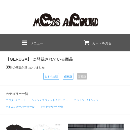
メニュー
カートを見る
【GERUGA】 に登録されている商品
39
件の商品が見つかりました
おすすめ順
価格順
新着順
カテゴリー一覧
アウター/ コート
シャツ / スウェット / パーカー
カットソー/ Tシャツ
ボトム / オーバーオール
アクセサリー/ 小物