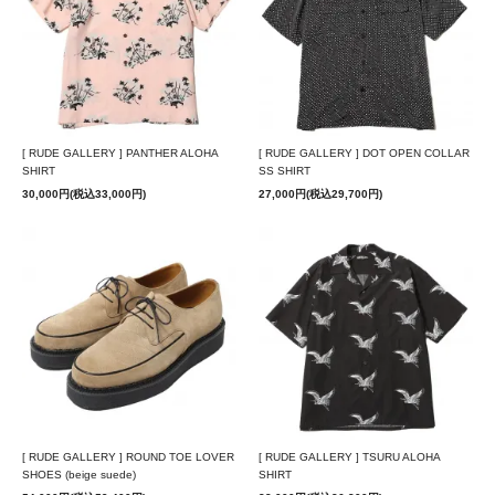
[ RUDE GALLERY ] PANTHER ALOHA
[ RUDE GALLERY ] DOT OPEN COLLAR
SHIRT
SS SHIRT
30,000円(税込33,000円)
27,000円(税込29,700円)
[ RUDE GALLERY ] ROUND TOE LOVER
[ RUDE GALLERY ] TSURU ALOHA
SHOES (beige suede)
SHIRT