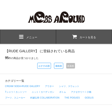
メニュー
カートを見る
【RUDE GALLERY】 に登録されている商品
95
件の商品が見つかりました
おすすめ順
価格順
新着順
カテゴリー一覧
CREAM SODA×RUDE GALLERY
アウター
シャツ、スウェット
Tシャツ / カットソー
ニット / カーディガン
ボトム
アクセサリー / 小物
ブーツ、スニーカー
村越弘明 COLLABORATION
THE POGUES
GODLIS