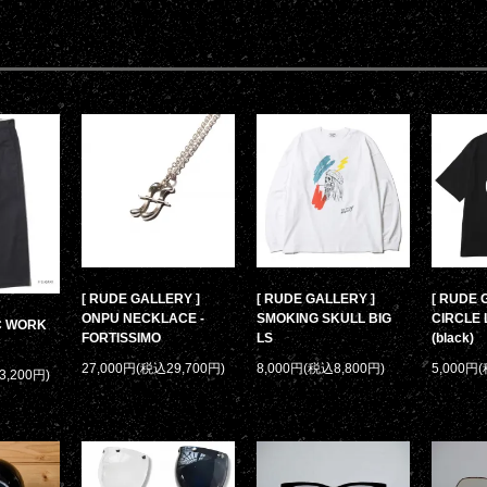
[ RUDE GALLERY ]
[ RUDE GALLERY ]
[ RUDE 
ONPU NECKLACE -
SMOKING SKULL BIG
CIRCLE 
/C WORK
FORTISSIMO
LS
(black)
27,000円(税込29,700円)
8,000円(税込8,800円)
5,000円
3,200円)