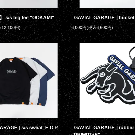
 s/s big tee "OOKAMI"
[ GAVIAL GARAGE ] bucket
12,100円)
6,000円(税込6,600円)
ARAGE ] s/s sweat_E.O.P
[ GAVIAL GARAGE ] rubber
"PRIMITIVE"