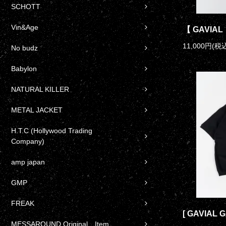
SCHOTT
Vin&Age
【 GAVIAL 】
11,000円(税込
No budz
Babylon
NATURAL KILLER
METAL JACKET
H.T.C (Hollywood Trading
Company)
amp japan
GMP
FREAK
[ GAVIAL G
MESSAROUND Original Item