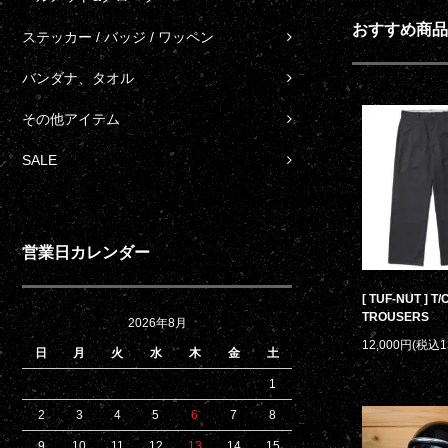
おすすめ商品
ステッカー / バッジ / ワッペン
バンダナ、タオル
その他アイテム
SALE
営業日カレンダー
[ TUF-NUT ] T
TROUSERS
2026年8月
12,000円(税込1
日
月
火
水
木
金
土
1
2
3
4
5
6
7
8
9
10
11
12
13
14
15