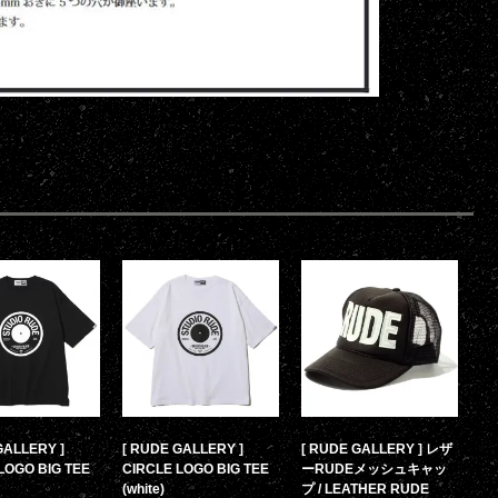
GALLERY ]
[ RUDE GALLERY ]
[ RUDE GALLERY ] レザ
LOGO BIG TEE
CIRCLE LOGO BIG TEE
ーRUDEメッシュキャッ
(white)
プ / LEATHER RUDE