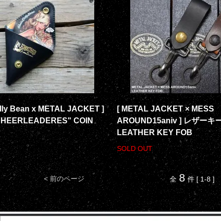
elly Bean x METAL JACKET ]
[ METAL JACKET × MESS
 CHEERLEADERES" COIN
AROUND15aniv ] レザーキ
LEATHER KEY FOB
SOLD OUT
8
< 前のページ
全
件 [ 1-8 ]