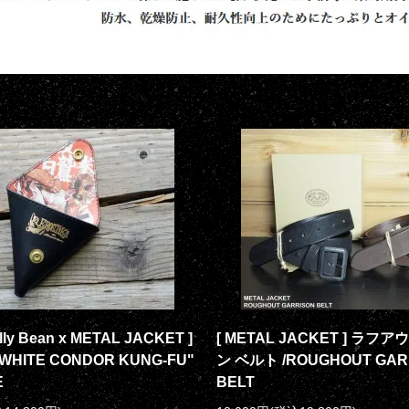
elly Bean x METAL JACKET ]
[ METAL JACKET ] ラフ
! WHITE CONDOR KUNG-FU"
ン ベルト /ROUGHOUT GAR
E
BELT