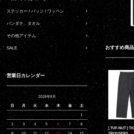
ステッカー / バッジ / ワッペン
バンダナ、タオル
その他アイテム
おすすめ商品
SALE
営業日カレンダー
2026年8月
日
月
火
水
木
金
土
1
2
3
4
5
6
7
8
[ TUF-NUT ] T
TROUSERS
9
10
11
12
13
14
15