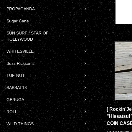
PROPAGANDA
Sugar Cane
SUN SURF / STAR OF
HOLLYWOOD
WHITESVILLE
Buzz Rickson's
TUF-NUT
SABBAT13
GERUGA
[ Rockin’J
ROLL
"Hissatsu
COIN CAS
WILD THINGS