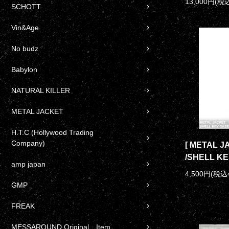
13,000円(税込
SCHOTT
Vin&Age
No budz
Babylon
NATURAL KILLER
METAL JACKET
H.T.C (Hollywood Trading
Company)
[ METAL
/SHELL K
amp japan
4,500円(税込
GMP
FREAK
MESSAROUND Original Item