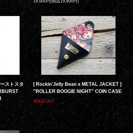
18,000円(税込19,800円)
ターバーストスタ
[ Rockin’Jelly Bean x METAL JACKET ]
BURST
"ROLLER BOOGIE NIGHT" COIN CASE
R
SOLD OUT