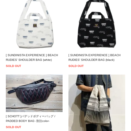
[ SUNDINISTA EXPERIENCE ] BEACH
[ SUNDINISTA EXPERIENCE ] BEACH
RUDIES' SHOULDER BAG (white)
RUDIES' SHOULDER BAG (black)
SOLD OUT
SOLD OUT
[ SCHOTT ]パデッドボディーバッグ /
PADDED BODY BAG -別注color-
SOLD OUT