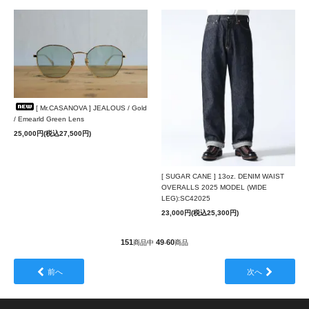
[ Mr.CASANOVA ] JEALOUS / Gold
/ Emearld Green Lens
25,000円(税込27,500円)
[ SUGAR CANE ] 13oz. DENIM WAIST
OVERALLS 2025 MODEL (WIDE
LEG):SC42025
23,000円(税込25,300円)
151
49
60
商品中
-
商品
前へ
次へ