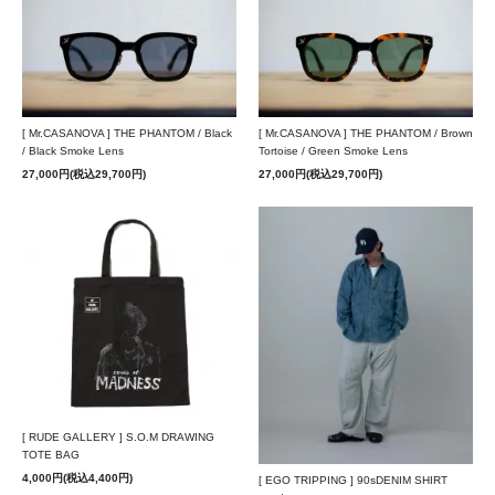
[ Mr.CASANOVA ] THE PHANTOM / Black
[ Mr.CASANOVA ] THE PHANTOM / Brown
/ Black Smoke Lens
Tortoise / Green Smoke Lens
27,000円(税込29,700円)
27,000円(税込29,700円)
[ RUDE GALLERY ] S.O.M DRAWING
TOTE BAG
4,000円(税込4,400円)
[ EGO TRIPPING ] 90sDENIM SHIRT