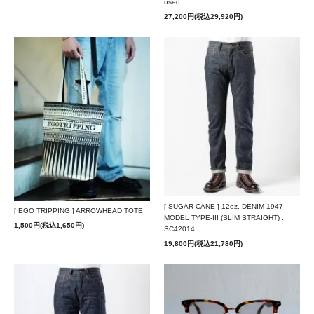
used
27,200円(税込29,920円)
[ SUGAR CANE ] 12oz. DENIM 1947
[ EGO TRIPPING ] ARROWHEAD TOTE
MODEL TYPE-III (SLIM STRAIGHT) :
1,500円(税込1,650円)
SC42014
19,800円(税込21,780円)