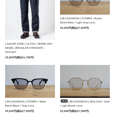
[ Mr.CASANOVA ] STOMP4 / Brown
Demi×Silver / Light Gray Lens
25,000円(税込27,500円)
[ SUGAR CANE ] 14.25oz. DENIM 1947
MODEL (REGULAR STRAIGHT) :
SC41947
19,800円(税込21,780円)
[ Mr.CASANOVA ] STOMP4 / Matte
[ Mr.CASANOVA ] JEALOUS / Gold
Black×Black / Gray Lens
/ Light Brown Lens
25,000円(税込27,500円)
25,000円(税込27,500円)