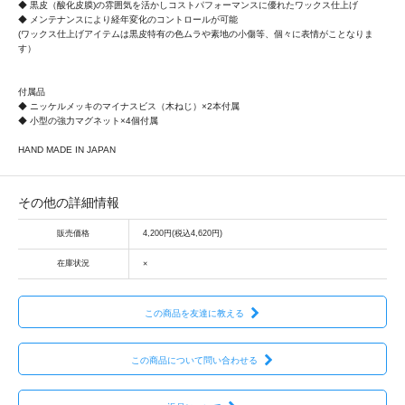
◆ 黒皮（酸化皮膜)の雰囲気を活かしコストパフォーマンスに優れたワックス仕上げ
◆ メンテナンスにより経年変化のコントロールが可能
(ワックス仕上げアイテムは黒皮特有の色ムラや素地の小傷等、個々に表情がことなりま
す）
付属品
◆ ニッケルメッキのマイナスビス（木ねじ）×2本付属
◆ 小型の強力マグネット×4個付属
HAND MADE IN JAPAN
その他の詳細情報
販売価格
4,200円(税込4,620円)
在庫状況
×
この商品を友達に教える
この商品について問い合わせる