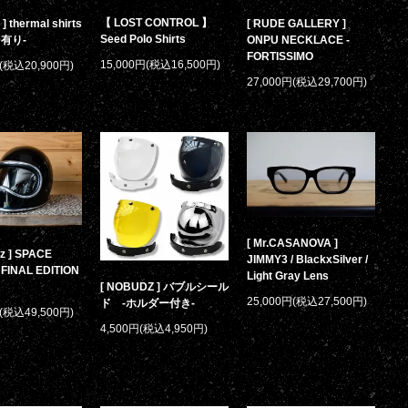
【 LOST CONTROL 】
] thermal shirts
[ RUDE GALLERY ]
Seed Polo Shirts
有り-
ONPU NECKLACE -
FORTISSIMO
15,000円(税込16,500円)
円(税込20,900円)
27,000円(税込29,700円)
[ Mr.CASANOVA ]
z ] SPACE
JIMMY3 / BlackxSilver /
FINAL EDITION
Light Gray Lens
[ NOBUDZ ] バブルシール
25,000円(税込27,500円)
ド -ホルダー付き-
円(税込49,500円)
4,500円(税込4,950円)