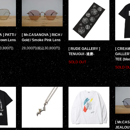
] PATTI /
[ Mr.CASANOVA ] RICH /
Brown Lens
Gold / Smoke Pink Lens
0,800円)
28,000円(税込30,800円)
[ RUDE GALLERY ]
[ CREA
TENUGUI -達磨-
GALLERY
TEE (bla
SOLD OUT
SOLD O
[ Mr.CA
JEALOUS 