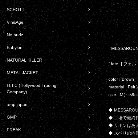
SCHOTT
Vin&Age
No budz
Babylon
- MESSAROUND 
NATURAL KILLER
[ fate. ] フェル
METAL JACKET
color : Brown
H.T.C (Hollywood Trading
material : Felt
Company)
size : M(～5
amp japan
◆ MESSAR
GMP
◆ 工場で最終
◆ リボンは
FREAK
◆ スベリの内