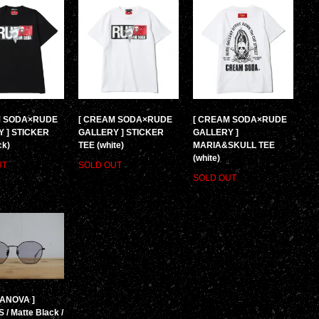
M SODA×RUDE
[ CREAM SODA×RUDE
[ CREAM SODA×RUDE
 ] STICKER
GALLERY ] STICKER
GALLERY ]
ck)
TEE (white)
MARIA&SKULL TEE
(white)
UT
SOLD OUT
SOLD OUT
SANOVA ]
/ Matte Black /