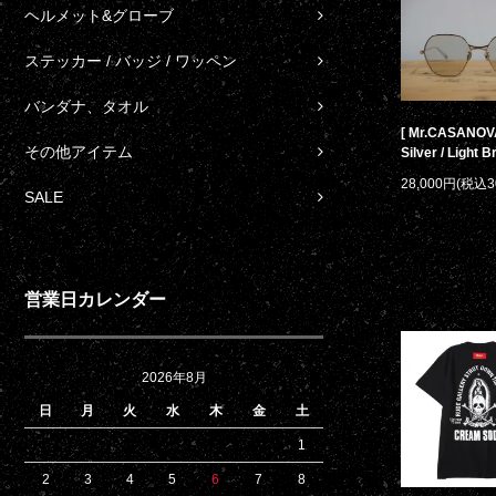
ヘルメット&グローブ
ステッカー / バッジ / ワッペン
バンダナ、タオル
[ Mr.CASANOVA 
その他アイテム
Silver / Light 
28,000円(税込3
SALE
営業日カレンダー
2026年8月
日
月
火
水
木
金
土
1
2
3
4
5
6
7
8