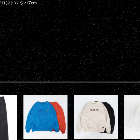
フロント) / ツバ7cm