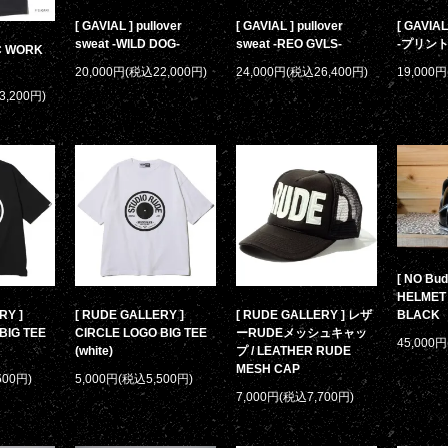
[ GAVIAL ] pullover
[ GAVIAL ] pullover
[ GAVIAL 
sweat -WILD DOG-
sweat -REO GVLS-
-プリント
/C WORK
20,000円(税込22,000円)
24,000円(税込26,400円)
19,000
3,200円)
[ NO Bud
HELMET 
RY ]
[ RUDE GALLERY ]
[ RUDE GALLERY ] レザ
BLACK
BIG TEE
CIRCLE LOGO BIG TEE
ーRUDEメッシュキャッ
45,000
(white)
プ / LEATHER RUDE
MESH CAP
500円)
5,000円(税込5,500円)
7,000円(税込7,700円)