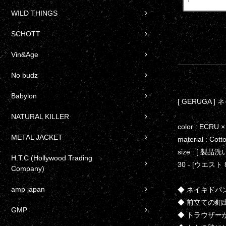
WILD THINGS
SCHOTT
Vin&Age
No budz
Babylon
[ GERUGA ]
NATURAL KILLER
color : ECRU 
METAL JACKET
material : Cot
size : [ 製品
H.T.C (Hollywood Trading
30 - [ウエスト 8
Company)
amp japan
◆ ネイキド
◆ 前立ての釦
GMP
◆ トラウザ