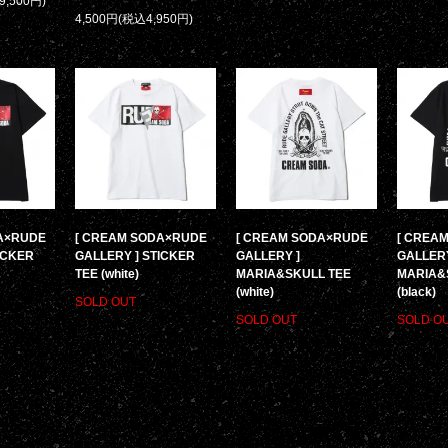
9,500円)
4,500円(税込4,950円)
A×RUDE
[ CREAM SODA×RUDE
[ CREAM SODA×RUDE
[ CREA
ICKER
GALLERY ] STICKER
GALLERY ]
GALLERY
TEE (white)
MARIA&SKULL TEE
MARIA&
(white)
(black)
SOLD OUT
SOLD OUT
SOLD O