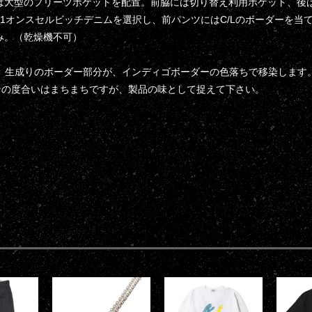
には大型のプリーツポケットを配置。前脇には切り替え利用ポケット、後
11オンスセルビッチデニムを選択し、前パンツにはC/Lのボーダーを当
み。（乾燥機不可）
上、生成りのボーダー部分が、インディゴボーダーの色落ちで移染します
その度合いはまちまちですが、製品の味として捉えて下さい。