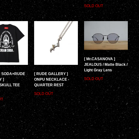
SOLD OUT
[ Mr.CASANOVA ]
JEALOUS / Matte Black /
Light Gray Lens
M SODA×RUDE
[ RUDE GALLERY ]
SOLD OUT
 ]
ONPU NECKLACE -
SKULL TEE
QUARTER REST
SOLD OUT
UT