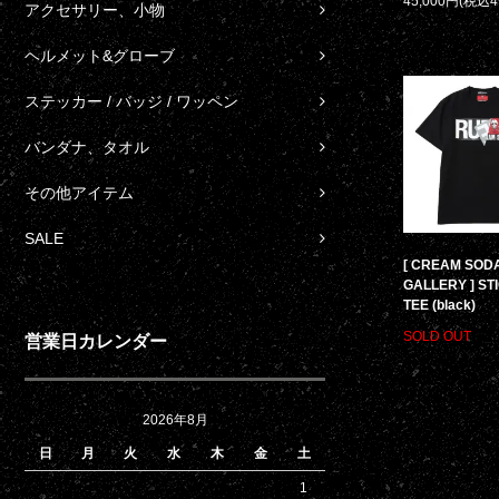
45,000円(税込4
アクセサリー、小物
ヘルメット&グローブ
ステッカー / バッジ / ワッペン
バンダナ、タオル
その他アイテム
SALE
[ CREAM SOD
GALLERY ] ST
TEE (black)
SOLD OUT
営業日カレンダー
2026年8月
日
月
火
水
木
金
土
1