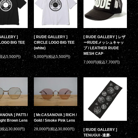
GALLERY ]
[ RUDE GALLERY ]
[ RUDE GALLERY ] レザ
LOGO BIG TEE
CIRCLE LOGO BIG TEE
ーRUDEメッシュキャッ
(white)
プ / LEATHER RUDE
MESH CAP
(税込5,500円)
5,000円(税込5,500円)
7,000円(税込7,700円)
ANOVA ] PATTI /
[ Mr.CASANOVA ] RICH /
Light Brown Lens
Gold / Smoke Pink Lens
円(税込30,800円)
28,000円(税込30,800円)
[ RUDE GALLERY ]
TENUGUI -達磨-