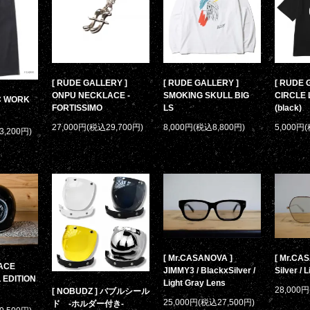
[ RUDE GALLERY ]
[ RUDE GALLERY ]
[ RUDE 
ONPU NECKLACE -
SMOKING SKULL BIG
CIRCLE 
/C WORK
FORTISSIMO
LS
(black)
27,000円(税込29,700円)
8,000円(税込8,800円)
5,000円
3,200円)
[ Mr.CASANOVA ]
[ Mr.CAS
PACE
JIMMY3 / BlackxSilver /
Silver / 
 EDITION
Light Gray Lens
28,000
[ NOBUDZ ] バブルシール
25,000円(税込27,500円)
ド -ホルダー付き-