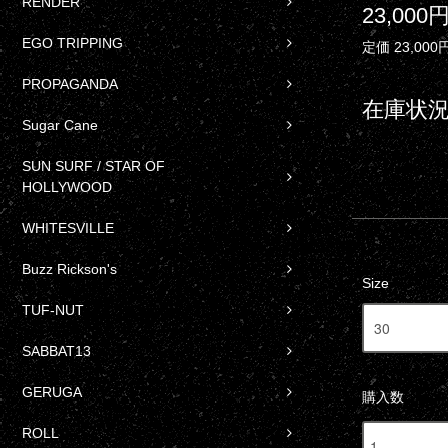
RENDER
23,000
EGO TRIPPING
定価 23,000
PROPAGANDA
在庫状況
Sugar Cane
SUN SURF / STAR OF
HOLLYWOOD
WHITESVILLE
Buzz Rickson's
Size
TUF-NUT
SABBAT13
GERUGA
購入数
ROLL