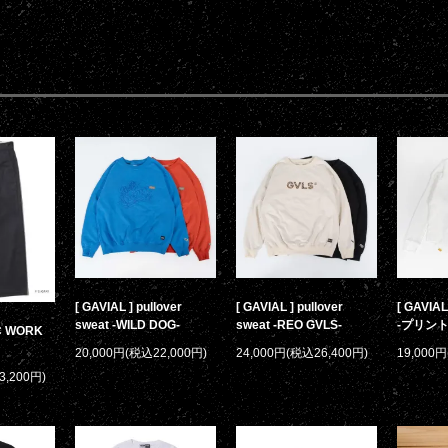
[ GAVIAL ] pullover
[ GAVIAL ] pullover
[ GAVIAL 
sweat -WILD DOG-
sweat -REO GVLS-
-プリント
/C WORK
20,000円(税込22,000円)
24,000円(税込26,400円)
19,000
3,200円)