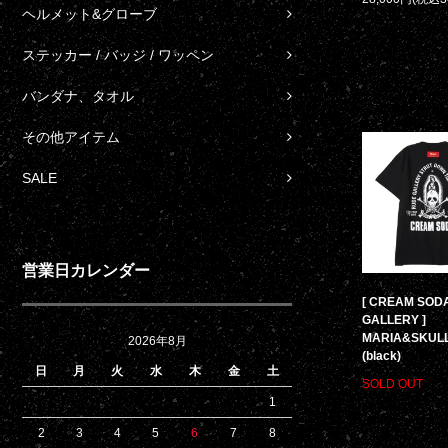
ヘルメット&グローブ
ステッカー / バッジ / ワッペン
バンダナ、タオル
その他アイテム
SALE
営業日カレンダー
[ CREAM SOD
GALLERY ]
MARIA&SKULL
2026年8月
(black)
日
月
火
水
木
金
土
SOLD OUT
1
2
3
4
5
6
7
8