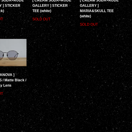
M SODA×RUDE
[ CREAM SODA×RUDE
[ CREAM SODA×RUDE
 ] STICKER
GALLERY ] STICKER
GALLERY ]
ck)
TEE (white)
MARIA&SKULL TEE
(white)
UT
SOLD OUT
SOLD OUT
SANOVA ]
/ Matte Black /
ay Lens
UT