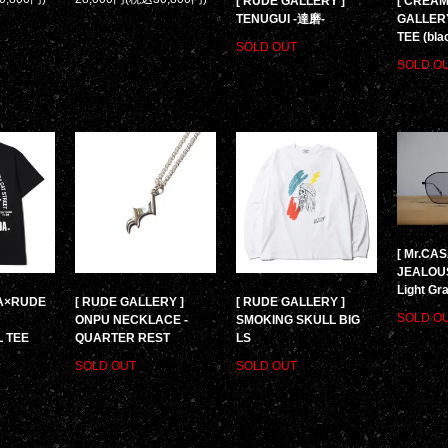
[ RUDE GALLERY ]
[ CREA
TENUGUI -達磨-
GALLERY
TEE (bla
SOLD OUT
SOLD O
[ Mr.CA
JEALOUS 
Light Gr
A×RUDE
[ RUDE GALLERY ]
[ RUDE GALLERY ]
SOLD O
ONPU NECKLACE -
SMOKING SKULL BIG
 TEE
QUARTER REST
LS
SOLD OUT
SOLD OUT