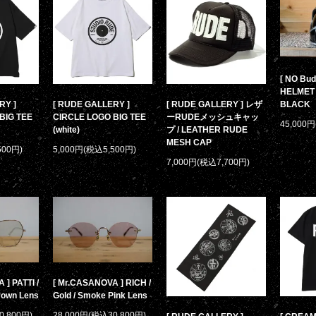
[ NO Bud
HELMET 
RY ]
[ RUDE GALLERY ]
[ RUDE GALLERY ] レザ
BLACK
BIG TEE
CIRCLE LOGO BIG TEE
ーRUDEメッシュキャッ
45,000
(white)
プ / LEATHER RUDE
MESH CAP
500円)
5,000円(税込5,500円)
7,000円(税込7,700円)
] PATTI /
[ Mr.CASANOVA ] RICH /
Brown Lens
Gold / Smoke Pink Lens
0,800円)
28,000円(税込30,800円)