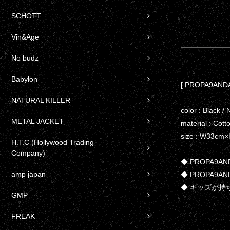
SCHOTT
Vin&Age
No budz
Babylon
[ PROPA9AN
NATURAL KILLER
color : Black / 
METAL JACKET
material : Cot
size : W33cm
H.T.C (Hollywood Trading
Company)
◆ PROPA9AND
amp japan
◆ PROPA9
◆ キッズが持
GMP
FREAK