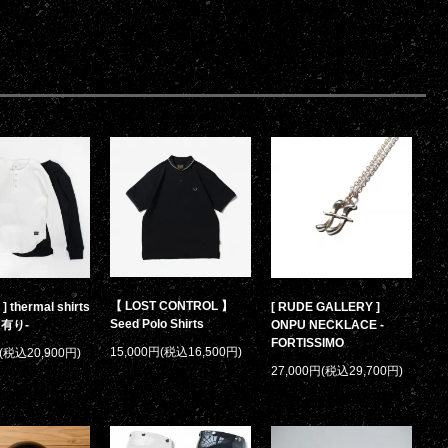
【 LOST CONTROL 】
] thermal shirts
[ RUDE GALLERY ]
Seed Polo Shirts
有り-
ONPU NECKLACE -
FORTISSIMO
15,000円(税込16,500円)
円(税込20,900円)
27,000円(税込29,700円)