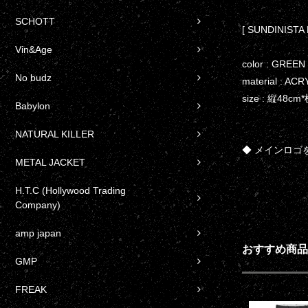
SCHOTT
[ SUNDINISTA
Vin&Age
color : GREEN
No budz
material : AC
size : 縦48cm
Babylon
NATURAL KILLER
◆ メインロゴ
METAL JACKET
H.T.C (Hollywood Trading
Company)
amp japan
おすすめ商品
GMP
FREAK