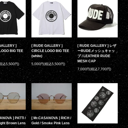
GALLERY ]
[ RUDE GALLERY ]
[ RUDE GALLERY ] レザ
LOGO BIG TEE
CIRCLE LOGO BIG TEE
ーRUDEメッシュキャッ
(white)
プ / LEATHER RUDE
MESH CAP
(税込5,500円)
5,000円(税込5,500円)
7,000円(税込7,700円)
ANOVA ] PATTI /
[ Mr.CASANOVA ] RICH /
Light Brown Lens
Gold / Smoke Pink Lens