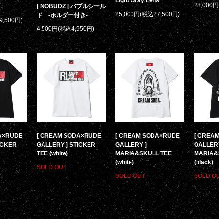
Light Gray Lens
28,000
[ NOBUDZ ] バブルシール
25,000円(税込27,500円)
ド -ホルダー付き-
9,500円)
4,500円(税込4,950円)
A×RUDE
[ CREAM SODA×RUDE
[ CREAM SODA×RUDE
[ CREA
ICKER
GALLERY ] STICKER
GALLERY ]
GALLERY
TEE (white)
MARIA&SKULL TEE
MARIA&
(white)
(black)
SOLD OUT
SOLD OUT
SOLD O