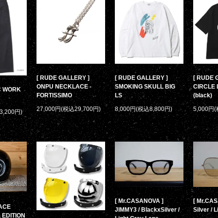
[ RUDE GALLERY ]
[ RUDE GALLERY ]
[ RUDE 
ONPU NECKLACE -
SMOKING SKULL BIG
CIRCLE 
/C WORK
FORTISSIMO
LS
(black)
27,000円(税込29,700円)
8,000円(税込8,800円)
5,000円
3,200円)
[ Mr.CASANOVA ]
[ Mr.CAS
PACE
JIMMY3 / BlackxSilver /
Silver / 
 EDITION