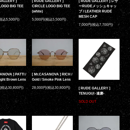
GALLERY ]
[ RUDE GALLERY ]
[ RUDE GALLERY ] レザ
LOGO BIG TEE
CIRCLE LOGO BIG TEE
ーRUDEメッシュキャッ
(white)
プ / LEATHER RUDE
MESH CAP
(税込5,500円)
5,000円(税込5,500円)
7,000円(税込7,700円)
ANOVA ] PATTI /
[ Mr.CASANOVA ] RICH /
Light Brown Lens
Gold / Smoke Pink Lens
円(税込30,800円)
28,000円(税込30,800円)
[ RUDE GALLERY ]
TENUGUI -達磨-
SOLD OUT