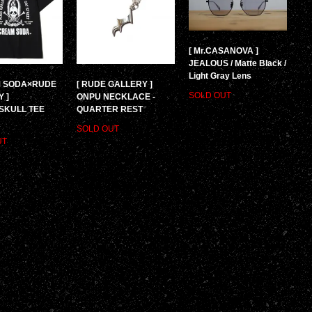
[ Mr.CASANOVA ]
JEALOUS / Matte Black /
Light Gray Lens
M SODA×RUDE
[ RUDE GALLERY ]
SOLD OUT
 ]
ONPU NECKLACE -
SKULL TEE
QUARTER REST
SOLD OUT
UT