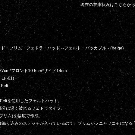
現在の在庫状況はこちらか
 ] ワイド・ブリム・フェドラ・ハット --フェルト・パッカブル - (beige)
: ツバ7cm*フロント10.5cm*サイド14cm
/ L(~61)
 Felt
l Feltを使用したフェルトハット。
部分は深く被れるフェドラタイプ。
(ブリム)を幅広で作成。
縁は織り込みのステッチが入っているので、ブリムがフニャフニャになる
。