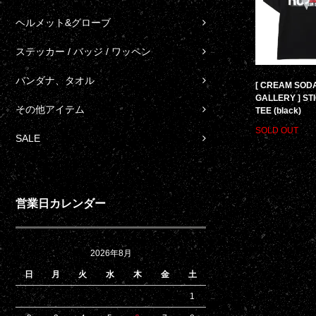
ヘルメット&グローブ
ステッカー / バッジ / ワッペン
バンダナ、タオル
[ CREAM SOD
GALLERY ] ST
その他アイテム
TEE (black)
SOLD OUT
SALE
営業日カレンダー
2026年8月
日
月
火
水
木
金
土
1