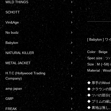
WILD THINGS
SCHOTT
Vin&Age
No budz
[ Babylon
Babylon
Color : Beige
NATURAL KILLER
Spec size 
METAL JACKET
Size : M (~58) 
Material : Wool
H.T.C (Hollywood Trading
Company)
◆ 厚手のWoo
amp japan
◆ クラウンの
◆ ツバの部分
GMP
◆ ブリムの
◆ 裏地は無し
FREAK