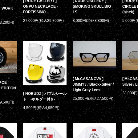
[ RUDE GALLERY ]
[ RUDE GALLERY ]
[ RUDE 
ONPU NECKLACE -
SMOKING SKULL BIG
CIRCLE 
/C WORK
FORTISSIMO
LS
(black)
27,000円(税込29,700円)
8,000円(税込8,800円)
5,000円
3,200円)
[ Mr.CASANOVA ]
[ Mr.CAS
PACE
JIMMY3 / BlackxSilver /
Silver / 
 EDITION
Light Gray Lens
28,000
[ NOBUDZ ] バブルシール
25,000円(税込27,500円)
ド -ホルダー付き-
9,500円)
4,500円(税込4,950円)