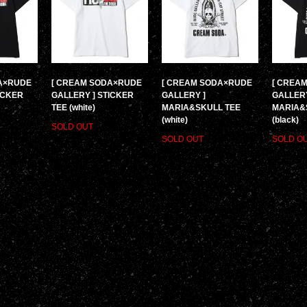
A×RUDE
[ CREAM SODA×RUDE
[ CREAM SODA×RUDE
[ CREA
ICKER
GALLERY ] STICKER
GALLERY ]
GALLERY
TEE (white)
MARIA&SKULL TEE
MARIA&
(white)
(black)
SOLD OUT
SOLD OUT
SOLD O