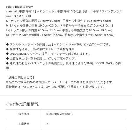
color : Black & Ivory
material : 甲部 牛革 *オペロンニット / 平部 牛革 / 指の股（襠）：牛革 / スパンデックス
size : S / M / L / XL
S- [ナックル部分の周囲 18.5cm~19.5cm / 手首から中指先まで16.5cm~17.5cm ]
M- [ナックル部分の周囲 19.5cm~20.5cm / 手首から中指先まで17.5cm~18.5cm ]
L- [ナックル部分の周囲 20.5cm~21.5cm / 手首から中指先まで18.5cm~19.5cm ]
XL- [ナックル部分の周囲 21.5cm~22.5cm / 手首から中指先まで19.5cm~20.5cm ]
◆ スケルトンパターンを採用したオペロンニット×牛革のコンビグローブです。
◆ 操作性を考慮し、指の襠にストレッチ素材を採用。
◆ UNIVERSALジッパーの採用でヴィンテージ感を出しました。
◆ 上質な素上げ牛革を使用し、グリップ感をアップ。
◆ 通気性のあるオペロンニットの裏側には、吸汗性に優れた3M社「COOL MAX」を採
用。
【発送に関しまして】
単品でのご購入の際の発送はレターパックライトでの発送とさせていただきます。
日時指定はできませんのであらかじめご理解ご了承宜しくお願い致します。
その他の詳細情報
販売価格
9,000円(税込9,900円)
在庫状況
×