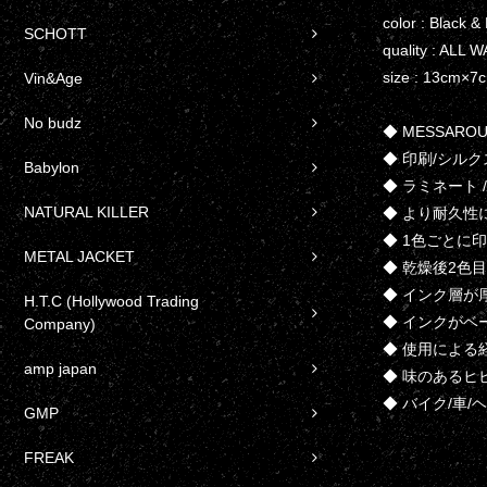
color : Black &
SCHOTT
quality : ALL
size : 13cm×7
Vin&Age
No budz
◆ MESSAR
◆ 印刷/シル
Babylon
◆ ラミネート /
NATURAL KILLER
◆ より耐久性
◆ 1色ごとに
METAL JACKET
◆ 乾燥後2色
◆ インク層が
H.T.C (Hollywood Trading
◆ インクがベ
Company)
◆ 使用による
amp japan
◆ 味のあるヒ
◆ バイク/車
GMP
FREAK