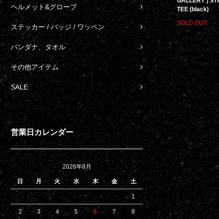
GALLERY ] ST
ヘルメット&グローブ
TEE (black)
SOLD OUT
ステッカー / バッジ / ワッペン
バンダナ、タオル
その他アイテム
SALE
営業日カレンダー
2026年8月
日
月
火
水
木
金
土
1
2
3
4
5
6
7
8