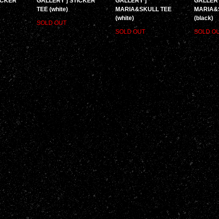
ICKER
GALLERY ] STICKER
GALLERY ]
GALLERY
TEE (white)
MARIA&SKULL TEE
MARIA&
(white)
(black)
SOLD OUT
SOLD OUT
SOLD O