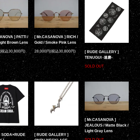
ANOVA ] PATTI /
[ Mr.CASANOVA ] RICH /
Light Brown Lens
Gold / Smoke Pink Lens
円(税込30,800円)
28,000円(税込30,800円)
[ RUDE GALLERY ]
TENUGUI -達磨-
SOLD OUT
[ Mr.CASANOVA ]
JEALOUS / Matte Black /
Light Gray Lens
M SODA×RUDE
[ RUDE GALLERY ]
SOLD OUT