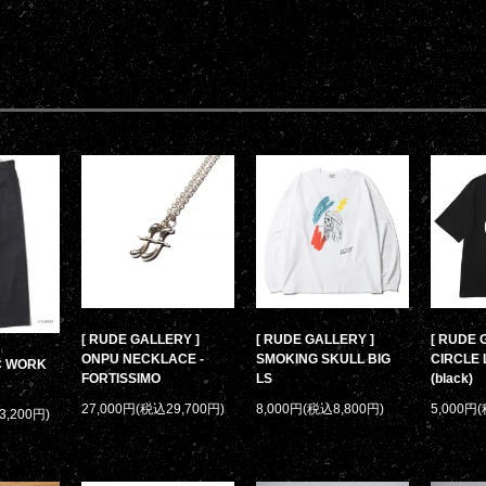
[ RUDE GALLERY ]
[ RUDE GALLERY ]
[ RUDE 
ONPU NECKLACE -
SMOKING SKULL BIG
CIRCLE 
/C WORK
FORTISSIMO
LS
(black)
27,000円(税込29,700円)
8,000円(税込8,800円)
5,000円
3,200円)