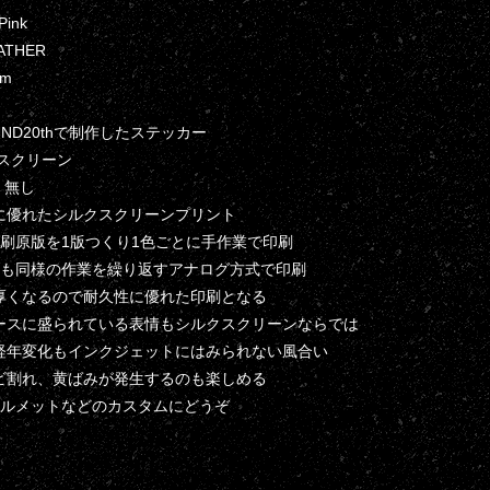
 Pink
 WATHER
cm
OUND20thで制作したステッカー
クスクリーン
 無し
に優れたシルクスクリーンプリント
印刷原版を1版つくり1色ごとに手作業で印刷
目も同様の作業を繰り返すアナログ方式で印刷
厚くなるので耐久性に優れた印刷となる
ースに盛られている表情もシルクスクリーンならでは
経年変化もインクジェットにはみられない風合い
ビ割れ、黄ばみが発生するのも楽しめる
/ヘルメットなどのカスタムにどうぞ