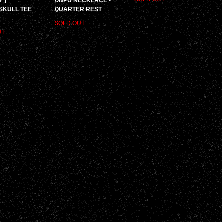
 ]
ONPU NECKLACE -
SKULL TEE
QUARTER REST
SOLD OUT
UT