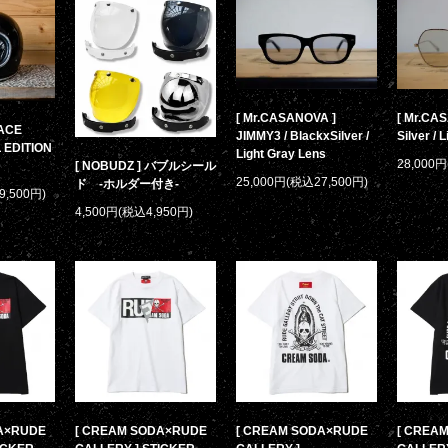
[ Mr.CASANOVA ]
[ Mr.CAS
PACE
JIMMY3 / BlackxSilver /
Silver / 
 EDITION
Light Gray Lens
28,000
[ NOBUDZ ] バブルシール
25,000円(税込27,500円)
ド -ホルダー付き-
9,500円)
4,500円(税込4,950円)
A×RUDE
[ CREAM SODA×RUDE
[ CREAM SODA×RUDE
[ CREA