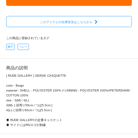
このアイテムの在庫状況はこちらから
この商品に登録されているタグ
帽子
ベレー
商品の説明
[ RUDE GALLERY ] SERGE CASQUETTE
color : Beige
material : SHELL : POLYESTER 100% // LINNING : POLYESTER 100%//PETERSHAM :
COTTON 100%
size : 3(M) / 4(L)
3(M)- [ 頭周り59cm / つば5.5cm ]
4(L)- [ 頭周り60cm / つば5.5cm ]
◆ RUDE GALLERYの定番キャスケット
◆ サイドにはRGロゴが刺繍