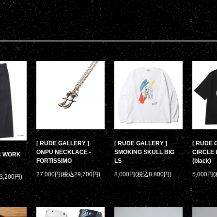
[ RUDE GALLERY ]
[ RUDE GALLERY ]
[ RUDE 
ONPU NECKLACE -
SMOKING SKULL BIG
CIRCLE 
/C WORK
FORTISSIMO
LS
(black)
27,000円(税込29,700円)
8,000円(税込8,800円)
5,000円
3,200円)