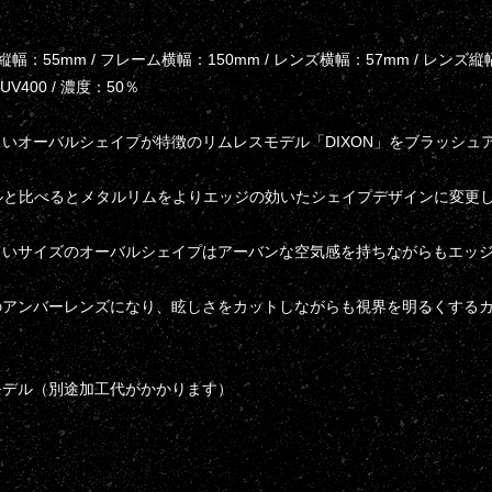
ーム縦幅：55mm / フレーム横幅：150mm / レンズ横幅：57mm / レンズ縦
 / UV400 / 濃度：50％
いオーバルシェイプが特徴のリムレスモデル「DIXON」をブラッシュア
モデルと比べるとメタルリムをよりエッジの効いたシェイプデザインに変
きいサイズのオーバルシェイプはアーバンな空気感を持ちながらもエッ
のアンバーレンズになり、眩しさをカットしながらも視界を明るくする
モデル（別途加工代がかかります）