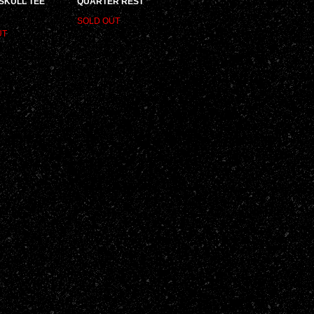
SKULL TEE
QUARTER REST
SOLD OUT
UT