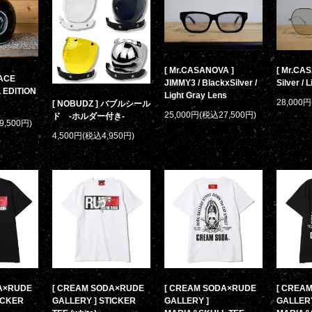
[ Mr.CASANOVA ]
[ Mr.CAS
PACE
JIMMY3 / BlackxSilver /
Silver / 
 EDITION
Light Gray Lens
28,000
[ NOBUDZ ] バブルシール
25,000円(税込27,500円)
ド -ホルダー付き-
9,500円)
4,500円(税込4,950円)
A×RUDE
[ CREAM SODA×RUDE
[ CREAM SODA×RUDE
[ CREA
ICKER
GALLERY ] STICKER
GALLERY ]
GALLERY