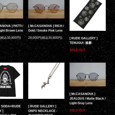
ANOVA ] PATTI /
[ Mr.CASANOVA ] RICH /
Light Brown Lens
Gold / Smoke Pink Lens
円(税込30,800円)
28,000円(税込30,800円)
[ RUDE GALLERY ]
TENUGUI -達磨-
SOLD OUT
[ Mr.CASANOVA ]
JEALOUS / Matte Black /
Light Gray Lens
M SODA×RUDE
[ RUDE GALLERY ]
SOLD OUT
 ]
ONPU NECKLACE -