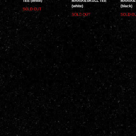
TEE (white)
MARIA&SKULL TEE
MARIA&
(white)
(black)
SOLD OUT
SOLD OUT
SOLD O