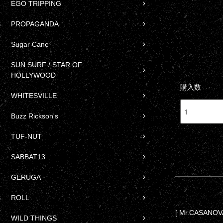
EGO TRIPPING
PROPAGANDA
Sugar Cane
SUN SURF / STAR OF
HOLLYWOOD
購入数
WHITESVILLE
Buzz Rickson's
TUF-NUT
SABBAT13
GERUGA
ROLL
[ Mr.CASANOVA
WILD THINGS