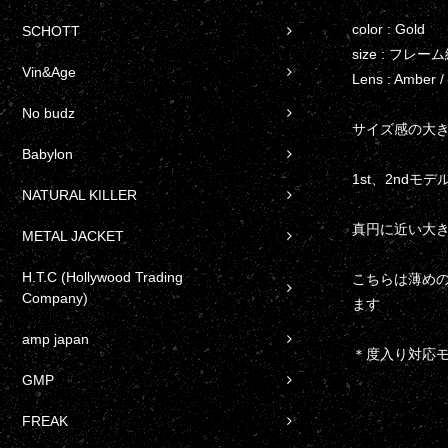
color : Gold
SCHOTT
size : フレ
Vin&Age
Lens : Amber
No budz
サイズ感の大き
Babylon
1st、2nd
NATURAL KILLER
真円に近い大
METAL JACKET
H.T.C (Hollywood Trading
こちらは薄め
Company)
ます
amp japan
＊度入り対応
GMP
FREAK