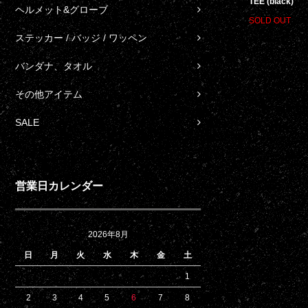
TEE (black)
ヘルメット&グローブ
SOLD OUT
ステッカー / バッジ / ワッペン
バンダナ、タオル
その他アイテム
SALE
営業日カレンダー
2026年8月
日
月
火
水
木
金
土
1
2
3
4
5
6
7
8