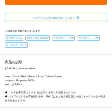
このアイテムの在庫状況はこちらから
この商品に登録されているタグ
新入荷アイテム
5月 6月 新入荷(2026)
アクセサリー、小物
アクセサリー、小物
ネックレス、リング
商品の説明
[ GAVIAL ] code necklace
color : Black / Red / Green / Blue / Yellow / Brown
material : Polyester 100%
size : 全長70cm
◆ コードを手作業でノット（結び目）を作り作成舌ネックレス
◆ シンプルながらも存在感があり、単体ではもちろん複数付けや他のネックレスとの組み
合わせもおすすめ