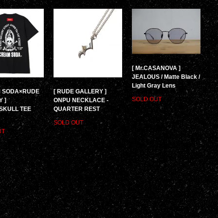
[ Mr.CASANOVA ]
JEALOUS / Matte Black /
Light Gray Lens
M SODA×RUDE
[ RUDE GALLERY ]
SOLD OUT
 ]
ONPU NECKLACE -
SKULL TEE
QUARTER REST
SOLD OUT
UT