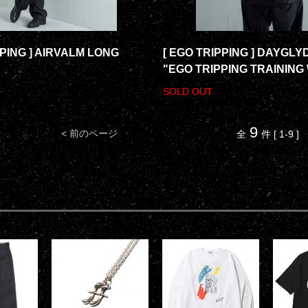
PPING ] AIRVALM LONG
[ EGO TRIPPING ] DAYGL
"EGO TRIPPING TRAINING
SOLD OUT
9
< 前のページ
全
件 [ 1-9 ]