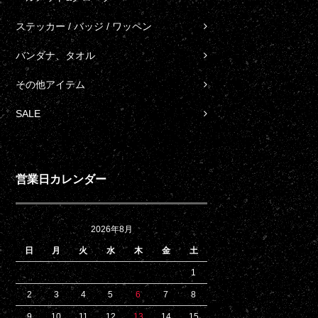
ステッカー / バッジ / ワッペン
バンダナ、タオル
その他アイテム
SALE
営業日カレンダー
2026年8月
日
月
火
水
木
金
土
1
2
3
4
5
6
7
8
9
10
11
12
13
14
15