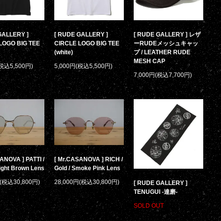
GALLERY ]
[ RUDE GALLERY ]
[ RUDE GALLERY ] レザ
LOGO BIG TEE
CIRCLE LOGO BIG TEE
ーRUDEメッシュキャッ
(white)
プ / LEATHER RUDE
MESH CAP
(税込5,500円)
5,000円(税込5,500円)
7,000円(税込7,700円)
ANOVA ] PATTI /
[ Mr.CASANOVA ] RICH /
Light Brown Lens
Gold / Smoke Pink Lens
円(税込30,800円)
28,000円(税込30,800円)
[ RUDE GALLERY ]
TENUGUI -達磨-
SOLD OUT