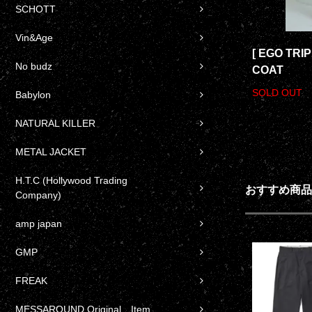
SCHOTT
Vin&Age
[ EGO TRI
No budz
COAT
SOLD OUT
Babylon
NATURAL KILLER
METAL JACKET
H.T.C (Hollywood Trading
おすすめ商品
Company)
amp japan
GMP
FREAK
MESSAROUND Original Item