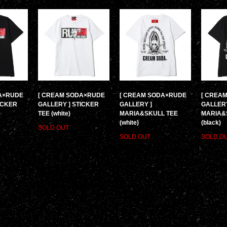
A×RUDE
[ CREAM SODA×RUDE
[ CREAM SODA×RUDE
[ CREA
ICKER
GALLERY ] STICKER
GALLERY ]
GALLERY
TEE (white)
MARIA&SKULL TEE
MARIA&
(white)
(black)
SOLD OUT
SOLD OUT
SOLD O