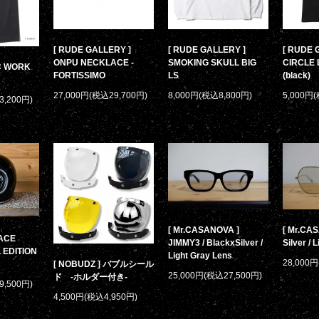
[ RUDE GALLERY ]
[ RUDE GALLERY ]
[ RUDE 
ONPU NECKLACE -
SMOKING SKULL BIG
CIRCLE 
/C WORK
FORTISSIMO
LS
(black)
27,000円(税込29,700円)
8,000円(税込8,800円)
5,000円
3,200円)
[ Mr.CASANOVA ]
[ Mr.CAS
PACE
JIMMY3 / BlackxSilver /
Silver / 
 EDITION
Light Gray Lens
28,000
[ NOBUDZ ] バブルシール
25,000円(税込27,500円)
ド -ホルダー付き-
9,500円)
4,500円(税込4,950円)