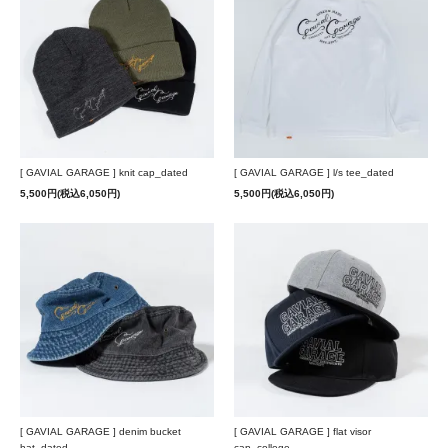
[ GAVIAL GARAGE ] knit cap_dated
[ GAVIAL GARAGE ] l/s tee_dated
5,500円(税込6,050円)
5,500円(税込6,050円)
[ GAVIAL GARAGE ] denim bucket
[ GAVIAL GARAGE ] flat visor
hat_dated
cap_college