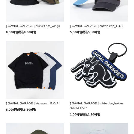
[ GAVIAL GARAGE ] bucket hat_wings
[ GAVIAL GARAGE ] cotton cap_E.O.P
6,000円(税込6,600円)
5,000円(税込5,500円)
[ GAVIAL GARAGE ] s/s sweat_E.O.P
[ GAVIAL GARAGE ] rubber keyholder
"PRIMITIVE"
8,000円(税込8,800円)
1,000円(税込1,100円)