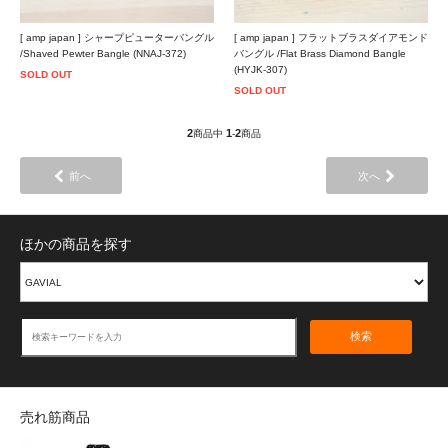
[ amp japan ] シャープピューターバングル
[ amp japan ] フラットブラスダイアモンド
/Shaved Pewter Bangle (NNAJ-372)
バングル /Flat Brass Diamond Bangle
(HYJK-307)
SOLD OUT
SOLD OUT
2
1
2
商品中
-
商品
前へ
次へ
ほかの商品を探す
検索
売れ筋商品