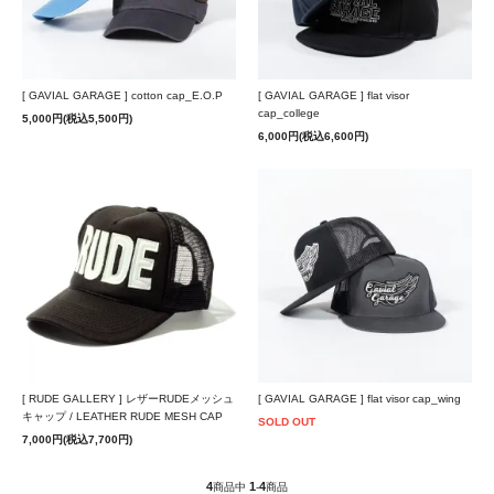
[ GAVIAL GARAGE ] cotton cap_E.O.P
[ GAVIAL GARAGE ] flat visor
cap_college
5,000円(税込5,500円)
6,000円(税込6,600円)
[ RUDE GALLERY ] レザーRUDEメッシュ
[ GAVIAL GARAGE ] flat visor cap_wing
キャップ / LEATHER RUDE MESH CAP
SOLD OUT
7,000円(税込7,700円)
4
1
4
商品中
-
商品