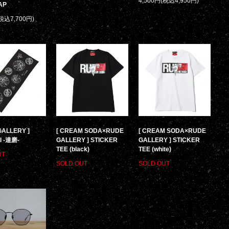
4,500円(税込4,950円)
AP
(税込7,700円)
GALLERY ]
[ CREAM SODA×RUDE
[ CREAM SODA×RUDE
I -達磨-
GALLERY ] STICKER
GALLERY ] STICKER
TEE (black)
TEE (white)
UT
SOLD OUT
SOLD OUT