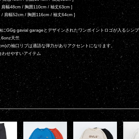
 / 肩幅48cm / 胸囲110cm / 袖丈63cm ]
m / 肩幅52cm / 胸囲116cm / 袖丈64cm ]
にGGg gavial garageとデザインされたワンポイントロゴが入るシ
6onz天竺
チ(4cm)の袖口リブは適語な弾力がありアクセントになります。
合わせやすいアイテム