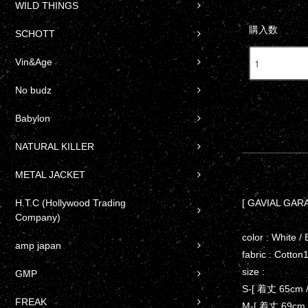
WILD THINGS
購入数
SCHOTT
Vin&Age
No budz
Babylon
NATURAL KILLER
METAL JACKET
H.T.C (Hollywood Trading
[ GAVIAL GARA
Company)
color : White /
amp japan
fabric : Cotto
size :
GMP
S-[ 着丈 65cm
FREAK
M-[ 着丈 69cm