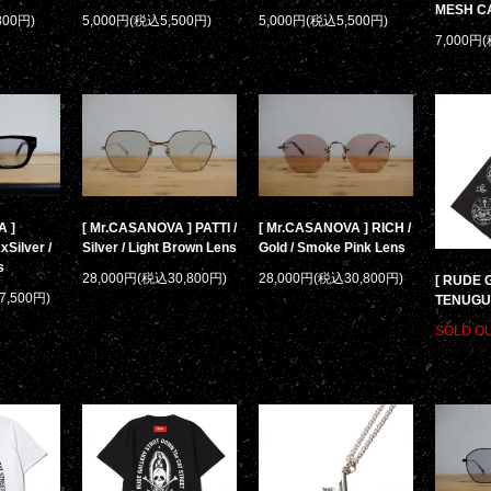
MESH C
800円)
5,000円(税込5,500円)
5,000円(税込5,500円)
7,000円
A ]
[ Mr.CASANOVA ] PATTI /
[ Mr.CASANOVA ] RICH /
xSilver /
Silver / Light Brown Lens
Gold / Smoke Pink Lens
s
28,000円(税込30,800円)
28,000円(税込30,800円)
[ RUDE 
7,500円)
TENUGU
SOLD O