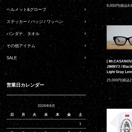
8,000円(税込8,
ヘルメット&グローブ
ステッカー / バッジ / ワッペン
バンダナ、タオル
その他アイテム
SALE
[ Mr.CASANOV
JIMMY3 / Black
Light Gray Len
25,000円(税込2
営業日カレンダー
2026年8月
日
月
火
水
木
金
土
1