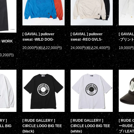
[ GAVIAL ] pullover
[ GAVIAL ] pullover
[ GAVIAL 
sweat -WILD DOG-
sweat -REO GVLS-
-プリント
/C WORK
20,000円(税込22,000円)
24,000円(税込26,400円)
19,000
3,200円)
RY ]
[ RUDE GALLERY ]
[ RUDE GALLERY ]
[ RUDE 
LL BIG
CIRCLE LOGO BIG TEE
CIRCLE LOGO BIG TEE
ーRUD
(black)
(white)
プ / LEA