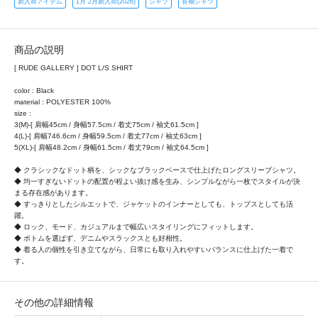
新入荷アイテム
1月 2月新入荷(2026)
シャツ
長袖シャツ
商品の説明
[ RUDE GALLERY ] DOT L/S SHIRT
color : Black
material : POLYESTER 100%
size :
3(M)-[ 肩幅45cm / 身幅57.5cm / 着丈75cm / 袖丈61.5cm ]
4(L)-[ 肩幅746.6cm / 身幅59.5cm / 着丈77cm / 袖丈63cm ]
5(XL)-[ 肩幅48.2cm / 身幅61.5cm / 着丈79cm / 袖丈64.5cm ]
◆ クラシックなドット柄を、シックなブラックベースで仕上げたロングスリーブシャツ。
◆ 均一すぎないドットの配置が程よい抜け感を生み、シンプルながら一枚でスタイルが決
まる存在感があります。
◆ すっきりとしたシルエットで、ジャケットのインナーとしても、トップスとしても活
躍。
◆ ロック、モード、カジュアルまで幅広いスタイリングにフィットします。
◆ ボトムを選ばず、デニムやスラックスとも好相性。
◆ 着る人の個性を引き立てながら、日常にも取り入れやすいバランスに仕上げた一着で
す。
その他の詳細情報