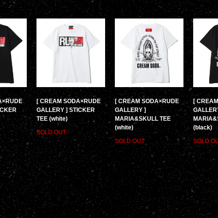
A×RUDE
[ CREAM SODA×RUDE
[ CREAM SODA×RUDE
[ CREA
ICKER
GALLERY ] STICKER
GALLERY ]
GALLERY
TEE (white)
MARIA&SKULL TEE
MARIA&
(white)
(black)
SOLD OUT
SOLD OUT
SOLD O