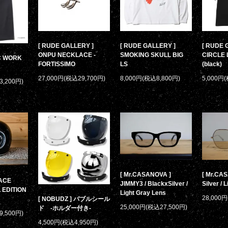
[ RUDE GALLERY ]
[ RUDE GALLERY ]
[ RUDE 
ONPU NECKLACE -
SMOKING SKULL BIG
CIRCLE 
/C WORK
FORTISSIMO
LS
(black)
27,000円(税込29,700円)
8,000円(税込8,800円)
5,000円
3,200円)
[ Mr.CASANOVA ]
[ Mr.CAS
PACE
JIMMY3 / BlackxSilver /
Silver / 
 EDITION
Light Gray Lens
28,000
[ NOBUDZ ] バブルシール
25,000円(税込27,500円)
ド -ホルダー付き-
9,500円)
4,500円(税込4,950円)