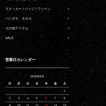
ステッカー / バッジ / ワッペン
バンダナ、タオル
その他アイテム
SALE
営業日カレンダー
2026年8月
日
月
火
水
木
金
土
1
2
3
4
5
6
7
8
9
10
11
12
13
14
15