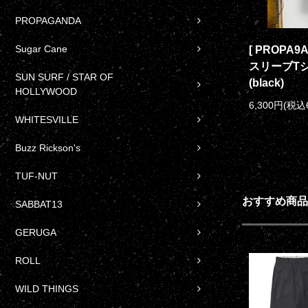
PROPAGANDA
Sugar Cane
[ PROPA
スリーブTシャツ
SUN SURF / STAR OF
(black)
HOLLYWOOD
6,300円(税込
WHITESVILLE
Buzz Rickson's
TUF-NUT
おすすめ商品
SABBAT13
GERUGA
ROLL
WILD THINGS