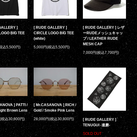
GALLERY ]
[ RUDE GALLERY ]
[ RUDE GALLERY ] レザ
LOGO BIG TEE
CIRCLE LOGO BIG TEE
ーRUDEメッシュキャッ
(white)
プ / LEATHER RUDE
MESH CAP
(税込5,500円)
5,000円(税込5,500円)
7,000円(税込7,700円)
ANOVA ] PATTI /
[ Mr.CASANOVA ] RICH /
Light Brown Lens
Gold / Smoke Pink Lens
円(税込30,800円)
28,000円(税込30,800円)
[ RUDE GALLERY ]
TENUGUI -達磨-
SOLD OUT