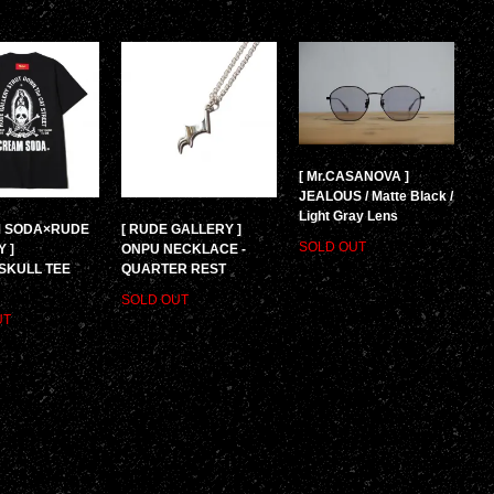
[ Mr.CASANOVA ]
JEALOUS / Matte Black /
Light Gray Lens
M SODA×RUDE
[ RUDE GALLERY ]
SOLD OUT
 ]
ONPU NECKLACE -
SKULL TEE
QUARTER REST
SOLD OUT
UT