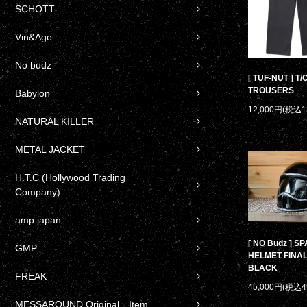
SCHOTT
Vin&Age
No budz
[ TUF-NUT ] T
TROUSERS
Babylon
12,000円(税込1
NATURAL KILLER
METAL JACKET
H.T.C (Hollywood Trading
Company)
amp japan
[ NO Budz ] S
GMP
HELMET FINAL
BLACK
FREAK
45,000円(税込4
MESSAROUND Original Item